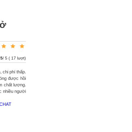
 ở
:
5
/
5
(
17
lượt)
chi phí thấp.
hóng được hồi
ém chất lượng.
c nhiều người
G CHAT