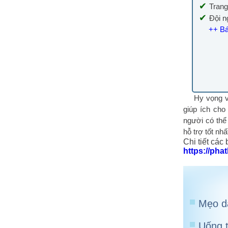
✔
Trang
✔
Đội n
++ Bá
Hy vọng với
giúp ích cho
người có thể 
hỗ trợ tốt nhấ
Chi tiết các
https://ph
Mẹo dâ
Uống t