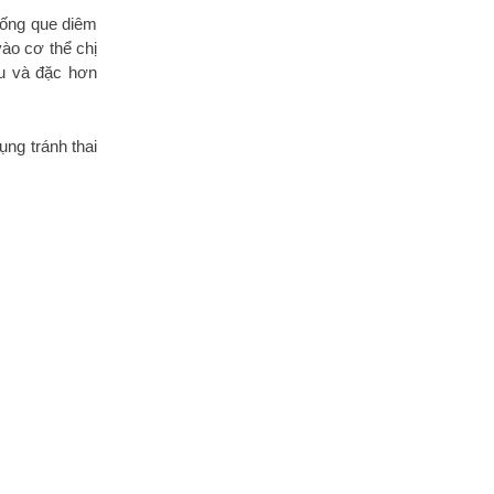
iống que diêm
ào cơ thể chị
u và đặc hơn
ụng tránh thai