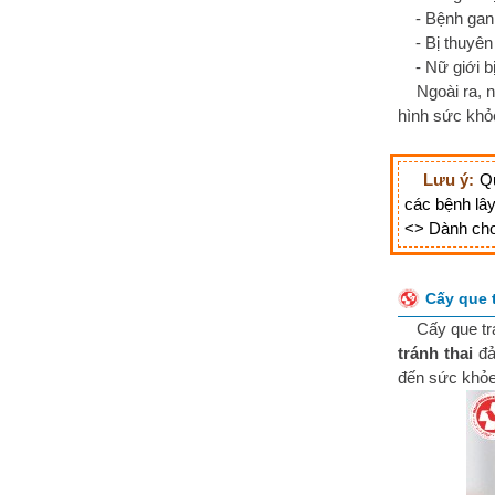
- Bệnh gan
- Bị thuyên
- Nữ giới b
Ngoài ra, 
hình sức khỏe
Lưu ý:
Qu
các bệnh lây
<> Dành cho
Cấy que 
Cấy que tr
tránh thai
đả
đến sức khỏe 