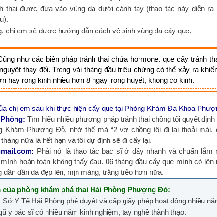
h thai được đưa vào vùng da dưới cánh tay (thao tác này diễn ra
u).
g, chị em sẽ được hướng dẫn cách vệ sinh vùng da cấy que.
ũng như các biện pháp tránh thai chứa hormone, que cấy tránh tha
nguyệt thay đổi. Trong vài tháng đầu triệu chứng có thể xảy ra khiế
hơn hay rong kinh nhiều hơn 8 ngày, rong huyết, không có kinh.
 chị em sau khi thực hiện cấy que tại Phòng Khám Đa Khoa Phượ
 Phòng:
Tìm hiểu nhiều phương pháp tránh thai chồng tôi quyết định 
g Khám Phượng Đỏ, nhờ thế mà “2 vợ chồng tôi đi lại thoải mái, 
tháng nữa là hết hạn và tôi dự định sẽ đi cấy lại.
mail.com
:
Phải nói là thao tác bác sĩ ở đây nhanh và chuẩn lắm 
e mình hoàn toàn không thấy đau. 06 tháng đầu cấy que mình có lên
 dần dần da đẹp lên, mịn màng, trắng trẻo hơn nữa.
 của phòng khám phá thai Hải Phòng Phượng Đỏ:
Sở Y Tế Hải Phòng phê duyệt và cấp giấy phép hoạt động nhiều nă
gũ y bác sĩ có nhiều năm kinh nghiệm, tay nghề thành thạo.