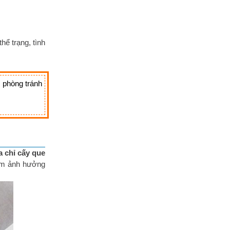
hể trạng, tình
ể phòng tránh
a chỉ cấy que
làm ảnh hưởng