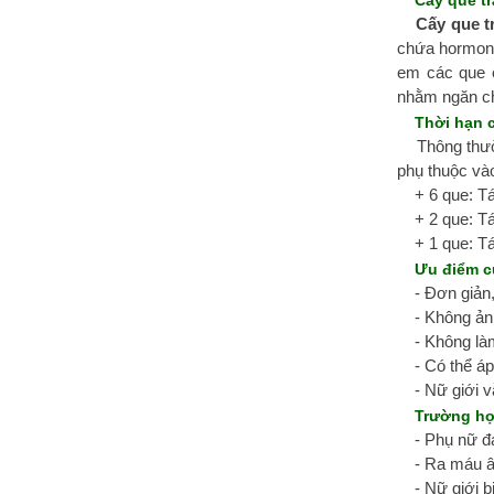
Cấy que t
Cấy que t
chứa hormone
em các que 
nhằm ngăn c
Thời hạn c
Thông thườ
phụ thuộc và
+ 6 que: T
+ 2 que: T
+ 1 que: T
Ưu điểm c
- Đơn giản,
- Không ản
- Không là
- Có thể á
- Nữ giới 
Trường hợ
- Phụ nữ đ
- Ra máu 
- Nữ giới 