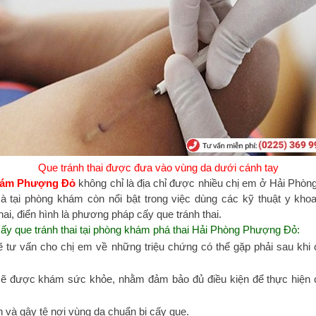
Que tránh thai được đưa vào vùng da dưới cánh tay
hám Phượng Đỏ
không chỉ là địa chỉ được nhiều chị em ở Hải Phòn
mà tại phòng khám còn nổi bật trong việc dùng các kỹ thuật y khoa
hai, điển hình là phương pháp cấy que tránh thai.
cấy que tránh thai tại phòng khám phá thai Hải Phòng Phượng Đỏ:
ẽ tư vấn cho chị em về những triệu chứng có thể gặp phải sau khi 
ẽ được khám sức khỏe, nhằm đảm bảo đủ điều kiện để thực hiện 
 và gây tê nơi vùng da chuẩn bị cấy que.