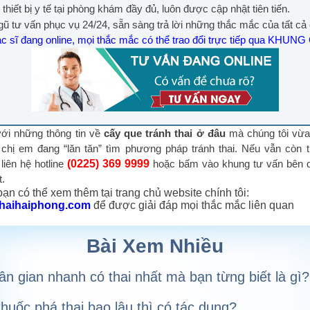
 thiết bị y tế tại phòng khám đầy đủ, luôn được cập nhật tiên tiến.
gũ tư vấn phục vụ 24/24, sẵn sàng trả lời những thắc mắc của tất cả
c sĩ đang online, mọi thắc mắc có thể trao đổi trực tiếp qua KHUN
 những thông tin về
cấy que tránh thai ở đâu
mà chúng tôi vừ
 chị em đang “lăn tăn” tìm phương pháp tránh thai. Nếu vẫn còn
liên hệ hotline
(0225) 369 9999
hoặc bấm vào khung tư vấn bên 
t.
 bạn có thể xem thêm tại trang chủ website chính tôi:
athaihaiphong.com
để được giải đáp mọi thắc mắc liên quan
Bài Xem Nhiều
n gian nhanh có thai nhất mà bạn từng biết là gì?
huốc phá thai bao lâu thì có tác dụng?