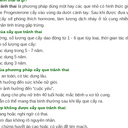
ránh thai là gì?
ránh thai
là phương pháp dùng một hay các que nhỏ có hình thức g
 Progesterone cấy vào vùng da dưới cánh tay. Sau khi được đưa v
cấy sẽ phóng thích hormone, làm lượng dịch nhày ở tử cung nhiề
hặn tinh trùng gặp trứng.
ủa cấy que tránh thai
ng, số lượng que cấy dao động từ 1 - 6 que tùy loại, thời gian tác d
o số lượng que cấy:
ác dụng trong 5 - 7 năm.
ác dụng 5 năm.
ác dụng 3 năm.
ủa phương pháp cấy que tránh thai
 an toàn, có tác dụng lâu.
h hưởng đến sức khỏe nữ giới.
m ảnh hưởng đến “cuộc yêu”.
p dụng cho phụ nữ trên 40 tuổi hoặc mắc bệnh u xơ tử cung.
vẫn có thể mang thai bình thường sau khi lấy que cấy ra.
p không được cấy que tránh thai:
ang hoặc nghi ngờ có thai.
âm đạo không rõ nguyên nhân.
bị chứng huyết áp cao hoặc có vấn đề tim mạch.