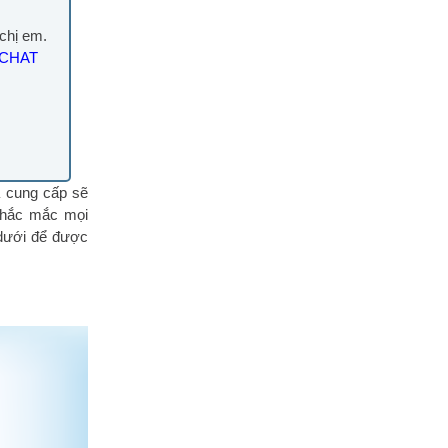
 chị em.
G CHAT
a cung cấp sẽ
 thắc mắc mọi
dưới để được