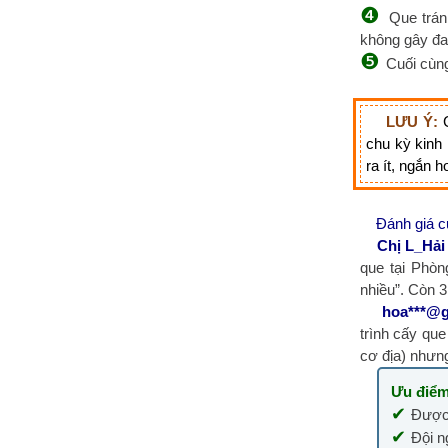
❹
Que trán
không gây đa
❺
Cuối cùn
LƯU Ý:
C
chu kỳ kinh 
ra ít, ngắn 
Đánh giá của
Chị L_Hải
que tại Phòn
nhiều”. Còn 3 
hoa***@g
trình cấy qu
cơ địa) nhưng
Ưu điểm
✔
Được 
✔
Đội n