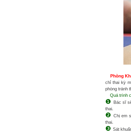
Phòng K
chỉ thai kỳ 
phòng tránh t
Quá trình 
❶
Bác sĩ s
thai.
❷
Chị em s
thai.
❸
Sát khuẩn