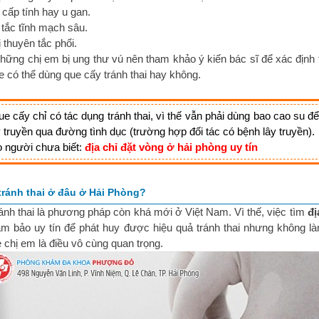
 cấp tính hay u gan.
 tắc tĩnh mạch sâu.
ị thuyên tắc phổi.
những chị em bị ung thư vú nên tham khảo ý kiến bác sĩ để xác định t
 có thể dùng que cấy tránh thai hay không.
e cấy chỉ có tác dụng tránh thai, vì thế vẫn phải dùng bao cao su đ
 truyền qua đường tình dục (trường hợp đối tác có bệnh lây truyền).
 người chưa biết:
địa chỉ đặt vòng ở hải phòng uy tín
tránh thai ở đâu ở Hải Phòng?
ánh thai là phương pháp còn khá mới ở Việt Nam. Vì thế, việc tìm
đị
m bảo uy tín để phát huy được hiệu quả tránh thai nhưng không 
chị em là điều vô cùng quan trọng.