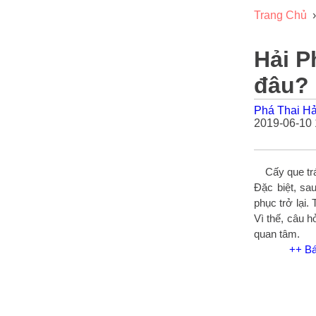
Trang Chủ
›
Hải P
đâu?
Phá Thai H
2019-06-10 
Cấy que trán
Đặc biệt, sa
phục trở lại.
Vì thế, câu h
quan tâm.
++ Bá