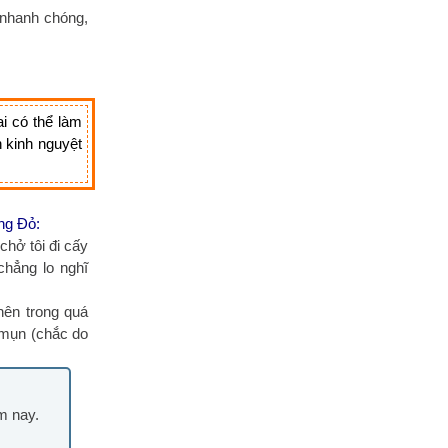
 nhanh chóng,
i có thể làm
n kinh nguyệt
ng Đỏ:
chở tôi đi cấy
chẳng lo nghĩ
nên trong quá
 mụn (chắc do
m nay.